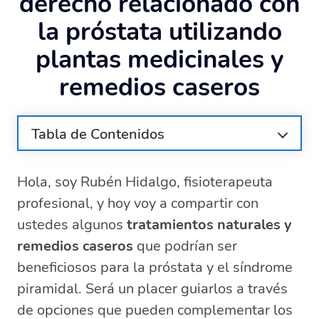
derecho relacionado con
la próstata utilizando
plantas medicinales y
remedios caseros
Tabla de Contenidos
¿Qué es el síndrome del piramidal?
Hola, soy Rubén Hidalgo, fisioterapeuta
Remedios naturales para la próstata
profesional, y hoy voy a compartir con
Plantas medicinales efectivas para el
síndrome piramidal
ustedes algunos
tratamientos naturales y
¿Cuáles son las manifestaciones clínicas
remedios caseros
que podrían ser
del síndrome piramidal?
beneficiosos para la próstata y el síndrome
¿Cómo se diagnostica el síndrome
piramidal. Será un placer guiarlos a través
piramidal?
de opciones que pueden complementar los