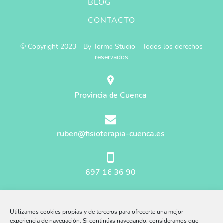
BLOG
CONTACTO
© Copyright 2023 - By Tormo Studio - Todos los derechos
reservados
Provincia de Cuenca
ruben@fisioterapia-cuenca.es
697 16 36 90
Mapa del sitio
Utilizamos cookies propias y de terceros para ofrecerte una mejor
Aviso Legal
experiencia de navegación. Si continúas navegando, consideramos que