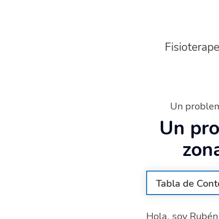
Fisioterape
Un problem
Un pro
zona
Tabla de Cont
¿Qué es el do
Hola, soy Rubén 
Causas del do