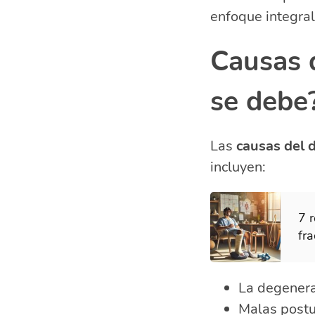
enfoque integral
Causas d
se debe
Las
causas del 
incluyen:
7 
fr
La degenera
Malas postur