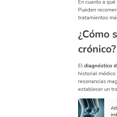
En cuanto a qué 
Pueden recomenda
tratamientos más
¿Cómo s
crónico?
El
diagnóstico d
historial médico
resonancias magn
establecer un t
Alt
in