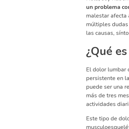
un problema com
Síntomas del 
¿Cómo se diag
malestar afecta
Tratamiento: 
múltiples dudas 
Prevención d
las causas, sínt
Preguntas rel
¿Cuáles 
¿Qué es 
¿Qué pue
¿Por qué
El dolor lumbar 
¿Cuándo 
persistente en l
puede ser una re
más de tres mese
actividades diari
Este tipo de do
musculoesqueléti