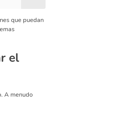
iones que puedan
lemas
r el
do. A menudo