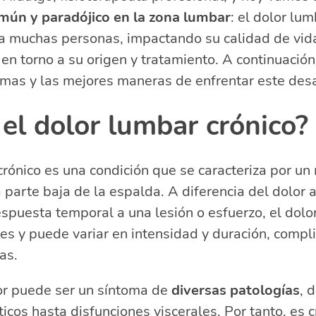
ún y paradójico en la zona lumbar
dolor lumbar crónico y qué tomar para el dolor lumbar 
: el dolor lum
nostica el dolor lumbar crónico?
 a muchas personas, impactando su calidad de vid
¿cómo tratar y quitar el dolor lumbar crónico?
en torno a su origen y tratamiento. A continuació
el dolor lumbar
omas y las mejores maneras de enfrentar este desa
acionadas sobre el dolor lumbar crónico
son los problemas de espalda más comunes?
el dolor lumbar crónico?
de causar dolor en la zona lumbar?
 me duele la espalda baja al estar parado?
crónico es una condición que se caracteriza por un
preocuparse por un dolor de espalda baja?
a parte baja de la espalda. A diferencia del dolor
spuesta temporal a una lesión o esfuerzo, el dolor
s y puede variar en intensidad y duración, compl
as.
lor puede ser un síntoma de
diversas patologías
, 
cos hasta disfunciones viscerales. Por tanto, es c