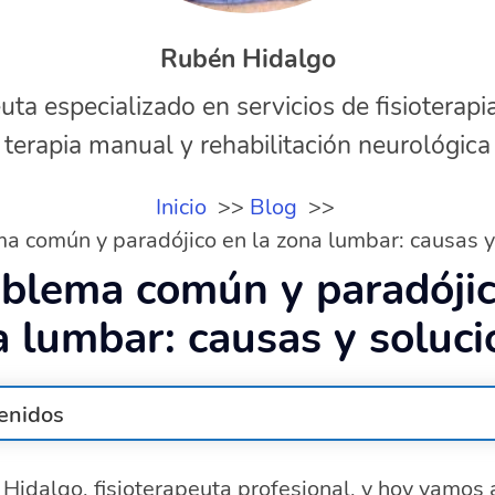
Rubén Hidalgo
uta especializado en servicios de fisioterapi
terapia manual y rehabilitación neurológica
Inicio
Blog
a común y paradójico en la zona lumbar: causas y
blema común y paradójic
 lumbar: causas y soluc
enidos
lor lumbar crónico?
Hidalgo, fisioterapeuta profesional, y hoy vamos 
lor lumbar crónico: ¿a qué se debe?