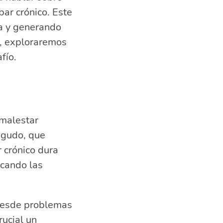
fuerte
bar crónico. Este
a y generando
n, exploraremos
fío.
 malestar
 agudo, que
 crónico dura
icando las
desde problemas
rucial un