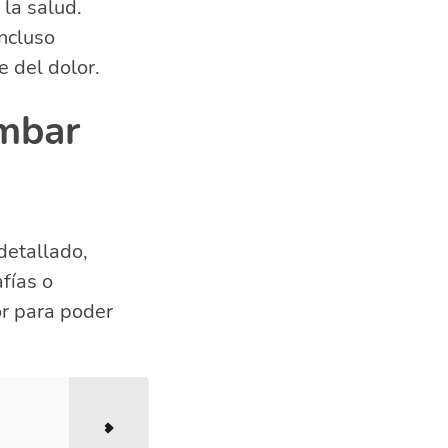
 la salud.
ncluso
 del dolor.
umbar
detallado,
fías o
or para poder