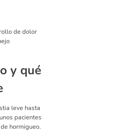
ollo de dolor
nejo
co y qué
e
tia leve hasta
gunos pacientes
n de hormigueo.