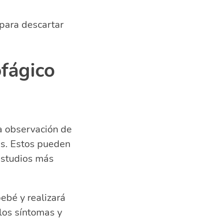
 para descartar
ofágico
a observación de
es. Estos pueden
 estudios más
bebé y realizará
los síntomas y