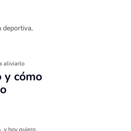
a deportiva,
 aliviarlo
o y cómo
lo
, y hoy quiero