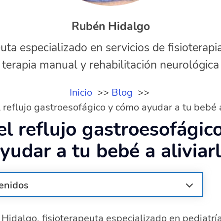
Rubén Hidalgo
uta especializado en servicios de fisioterapi
terapia manual y rehabilitación neurológica
Inicio
Blog
 reflujo gastroesofágico y cómo ayudar a tu bebé a
el reflujo gastroesofágic
yudar a tu bebé a aliviar
enidos
flujo gastroesofágico en bebés?
Hidalgo, fisioterapeuta especializado en pediatría
os síntomas del reflujo en bebés?