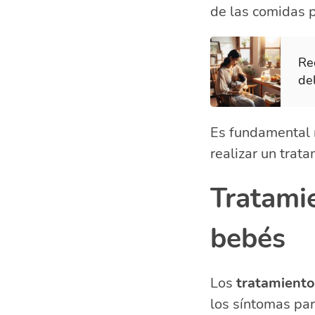
de las comidas p
Re
de
Es fundamental n
realizar un trat
Tratamie
bebés
Los
tratamiento
los síntomas pa