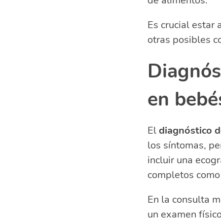
de alimentos.
Es crucial estar
otras posibles c
Diagnóst
en bebé
El
diagnóstico d
los síntomas, p
incluir una ecog
completos como e
En la consulta mé
un examen físico