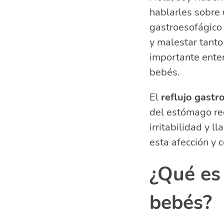
hablarles sobre 
Diagnóstico d
Tratamientos 
gastroesofágico
Cambios en la
y malestar tanto
Consejos par
importante enten
¿Cuándo debe
bebés.
Preguntas rel
¿Qué hace
El
reflujo gastr
¿Cómo le 
del estómago reg
¿Qué se 
irritabilidad y 
¿Qué hac
esta afección y
¿Qué es 
bebés?