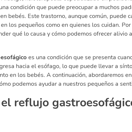
una condición que puede preocupar a muchos padre
el reflujo gastroesofágico en bebés
efectivos para el reflujo en bebés
 en bebés. Este trastorno, aunque común, puede c
 alimentación para aliviar el reflujo
 en los pequeños como en quienes los cuidan. Por 
a mantener al bebé cómodo
der qué lo causa y cómo podemos ofrecer alivio a
s consultar al pediatra?
acionadas sobre cómo aliviar el reflujo en bebés
r para aliviar el reflujo en bebés?
oesofágico
es una condición que se presenta cuand
puedo quitar el reflujo a mi bebé?
resa hacia el esófago, lo que puede llevar a sín
puede dar al bebé para el reflujo?
llanto en los bebés. A continuación, abordaremos en
er cuando el bebé se ahoga con el reflujo?
 cómo podemos ayudar a nuestros pequeños a senti
el reflujo gastroesofágic