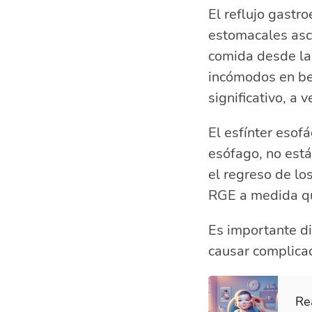
El reflujo gastr
estomacales asci
comida desde la
incómodos en be
significativo, a
El esfínter esof
esófago, no está
el regreso de lo
RGE a medida qu
Es importante di
causar complicac
Re