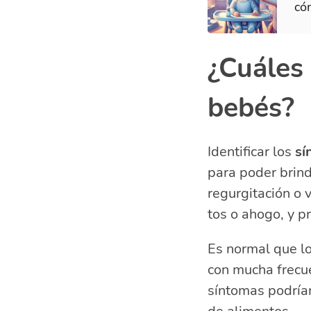
có
¿Cuáles 
bebés?
Identificar los
sí
para poder brind
regurgitación o 
tos o ahogo, y p
Es normal que l
con mucha frecu
síntomas podrían