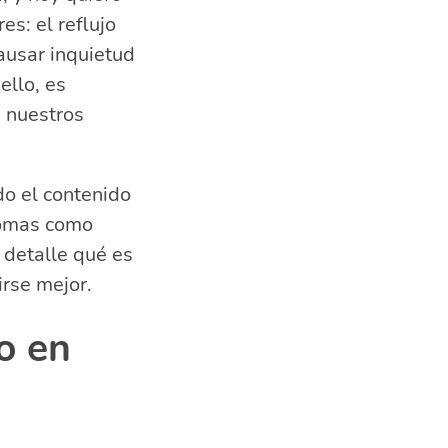
s: el reflujo
ausar inquietud
ello, es
 nuestros
o el contenido
tomas como
 detalle qué es
rse mejor.
o en